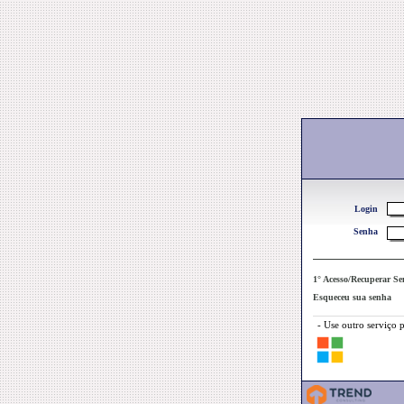
Login
Senha
1° Acesso/Recuperar S
Esqueceu sua senha
- Use outro serviço 